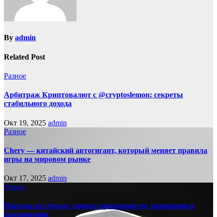
By
admin
Related Post
Разное
Арбитраж Криптовалют с @cryptoslemon: секреты
стабильного дохода
Окт 19, 2025
admin
Разное
Chery — китайский автогигант, который меняет правила
игры на мировом рынке
Окт 17, 2025
admin
Разное
Награда из стекла: символ прозрачности, признания и
вдохновения