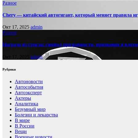
Разное
Chery — китайский автогигант, который меняет правила 
Окт 17, 2025
admin
Разное
Награда из стекла: символ прозрачности, признания и вдох
Окт 17, 2025
admin
Рубрики
Автоновости
Автособытия
Автоэксперт
Актеры
Аналитика
Безумный мир
Болезни и лекарства
В мире
В России
Вещи
Военные новости