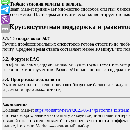
4.3. Гибкие условия оплаты и валюты
Lolzteam Market принимает множество способов оплаты: банк
для себя метод. Платформа автоматически конвертирует стоим
5. Круглосуточная поддержка и развито
5.1. Техподдержка 24/7
Группа профессиональных операторов готова ответить на любы
почту. Среднее время ответа составляет менее 10 минут, что п
5.2. Форум и FAQ
На официальном форуме площадки существуют тематические ра
различных инструментов. Раздел «Частые вопросы» содержит 
5.3. Программа лояльности
Активные пользователи получают бонусные баллы за каждую п
и доступ к премиум-контенту.
Заключение
Lolzteam Market
https://fonar.tv/news/2025/05/14/platforma-lolztea
систему эскроу, надёжную защиту аккаунтов, понятный интерф
каждый пользователь может быть уверен в честности и эффекти
рынке, Lolzteam Market — отличный выбор.