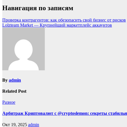
Навигация по записям
Проверка контрагентов: как обезопасить свой бизнес от рисков
Lolzteam Market — Крупнейший маркетплейс аккаунтов
By
admin
Related Post
Разное
Арбитраж Криптовалют с @cryptoslemon: секреты стабильн
Окт 19, 2025
admin