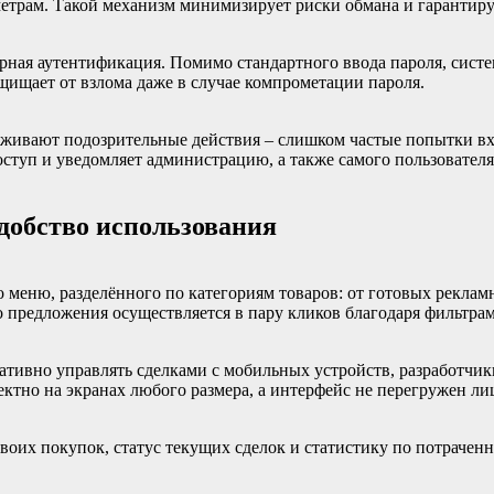
етрам. Такой механизм минимизирует риски обмана и гарантируе
рная аутентификация. Помимо стандартного ввода пароля, систе
щищает от взлома даже в случае компрометации пароля.
живают подозрительные действия – слишком частые попытки вхо
туп и уведомляет администрацию, а также самого пользователя,
добство использования
го меню, разделённого по категориям товаров: от готовых рекла
 предложения осуществляется в пару кликов благодаря фильтрам
ративно управлять сделками с мобильных устройств, разработч
ктно на экранах любого размера, а интерфейс не перегружен л
своих покупок, статус текущих сделок и статистику по потраче