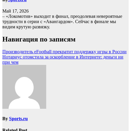
Май 17, 2026
– «Локомотив» выходит в финал, преодолевая невероятные
трудности в серии с «Авангардом». Сейчас в финале мы
видим крутую развязку.
Навигация по записям
Производитель eFootball прекратит поддержку игры в России
Нотариус отомстила за оскорбление в Интернете: деньги ни
при чем
By
Sports.ru
Related Post