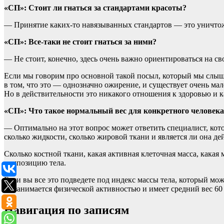
«СП»: Стоит ли гнаться за стандартами красоты?
— Принятие каких-то навязыванных стандартов — это уничтоже
«СП»:
Все-таки не стоит гнаться за ними?
— Не стоит, конечно, здесь очень важно ориентироваться на с
Если мы говорим про основной такой посыл, который мы слышим п
в том, что это — однозначно ожирение, и существует очень мале
Но в действительности это никакого отношения к здоровью и к
«СП»: Что такое нормальный вес для конкретного человека
— Оптимально на этот вопрос может ответить специалист, кото
сколько жидкости, сколько жировой ткани и является ли она д
Сколько костной ткани, какая активная клеточная масса, кака
композицию тела.
Если вы все это подведете под индекс массы тела, который мо
не занимается физической активностью и имеет средний вес 60 
Навигация по записям