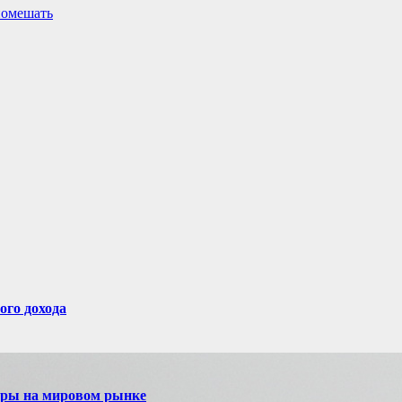
помешать
ого дохода
игры на мировом рынке