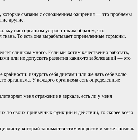
я, которые связаны с осложнением ожирения — это проблемы
гие другие.
ольку наш организм устроен таким образом, что
я ткань. То есть она вырабатывает определенные гормоны,
деляет слишком много. Если мы хотим качественно работать,
иями или не допускать развития каких-то заболеваний — это
е крайности: изнурять себя диетами или же дать себе волю
оего организма. У каждого организма есть определенные
влетворяет меня отражение в зеркале, есть ли у меня
аких-то своих привычных функций и действий, то скорее всего
пециалисту, который занимается этим вопросом и может помочь