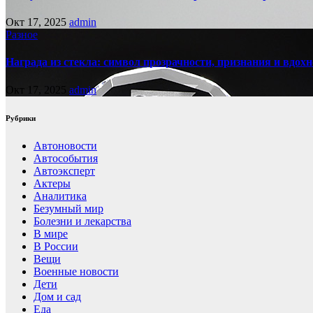
Окт 17, 2025
admin
Разное
Награда из стекла: символ прозрачности, признания и вдох
Окт 17, 2025
admin
Рубрики
Автоновости
Автособытия
Автоэксперт
Актеры
Аналитика
Безумный мир
Болезни и лекарства
В мире
В России
Вещи
Военные новости
Дети
Дом и сад
Еда