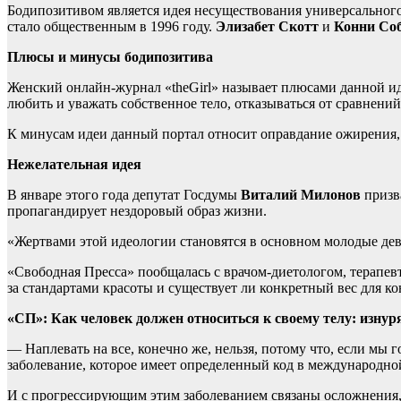
Бодипозитивом является идея несуществования универсального
стало общественным в 1996 году.
Элизабет Скотт
и
Конни Со
Плюсы и минусы бодипозитива
Женский онлайн-журнал «theGirl» называет плюсами данной ид
любить и уважать собственное тело, отказываться от сравнени
К минусам идеи данный портал относит оправдание ожирения, 
Нежелательная идея
В январе этого года депутат Госдумы
Виталий Милонов
призв
пропагандирует нездоровый образ жизни.
«Жертвами этой идеологии становятся в основном молодые д
«Свободная Пресса» пообщалась с врачом-диетологом, терапев
за стандартами красоты и существует ли конкретный вес для ко
«СП»:
Как человек должен относиться к своему телу: изнур
— Наплевать на все, конечно же, нельзя, потому что, если мы
заболевание, которое имеет определенный код в международно
И с прогрессирующим этим заболеванием связаны осложнения, 