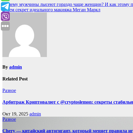
Почему мужчины лысеют гораздо чаще женщин? И как этому 
В чем секрет идеального макияжа Меган Маркл
By
admin
Related Post
Разное
Арбитраж Криптовалют с @cryptoslemon: секреты стабильн
Окт 19, 2025
admin
Разное
Chery — китайский автогигант, который меняет правила 