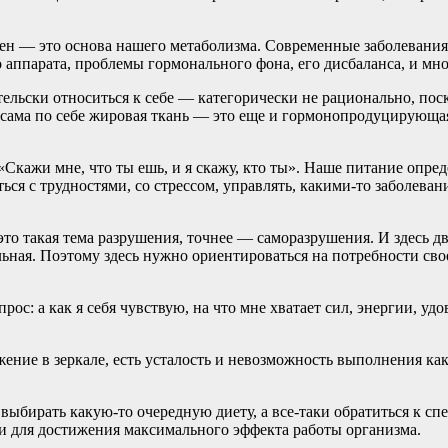
мен — это основа нашего метаболизма. Современные заболевани
аппарата, проблемы гормонального фона, его дисбаланса, и мно
льски относиться к себе — категорически не рационально, поск
а сама по себе жировая ткань — это еще и гормонопродуцирующа
«Скажи мне, что ты ешь, и я скажу, кто ты». Наше питание опре
ся с трудностями, со стрессом, управлять, какими-то заболеван
то такая тема разрушения, точнее — саморазрушения. И здесь дв
ильная. Поэтому здесь нужно ориентироваться на потребности св
ос: а как я себя чувствую, на что мне хватает сил, энергии, удо
ражение в зеркале, есть усталость и невозможность выполнения к
е выбирать какую-то очередную диету, а все-таки обратиться к с
и для достижения максимального эффекта работы организма.