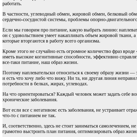
работать.
В частности, углеводный обмен, жировой обмен, белковый об
сердечно-сосудистой системы, проблемы опорно-двигательного 
Если мы говорим про питание, какую выбрать линию: наплевате
он с удовольствием умеет накапливать объем жировой ткани, 
которые вторгаются в работу всего организма.
Кроме этого не случайно есть огромное количество фраз вроде 
иметь высокие когнитивные способности, эффективно справлять
все-таки питание, наш образ жизни.
Поэтому наплевательски относиться к своему образу жизни — э
и есть что хочу либо что вижу. Ни та, ни другая линия неправ
потребности в белках, жирах, углеводах.
На что ориентироваться? Каждый человек может задать себе вопр
хронические заболевания.
Вот если все с негативом: есть заболевания, не устраивает от
что-то с питанием не так.
И, соответственно, здесь не стоит заниматься самолечением, н
грамотно выстроить план питания, оптимизировать образ жизн