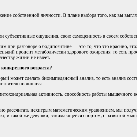
ние собственной личности. В плане выбора того, как вы выгля
вои субъективные ощущения, свою самоценность в своем собстве
ри разговоре о бодипозитиве — это то, что это красиво, это: «Я
нький процент метаболически здорового ожирения, то есть просто
ачеству жизни не имеет.
 конкретного возраста?
рый может сделать биоимпедансный анализ, то есть анализ сост
ействительно лишняя.
я митохондриальная активность, способность работы мышечного 
жно рассчитать нехитрым математическим уравнением, мы получи
кг, и такой же девушки, занимающейся спортом, с развитой мыше