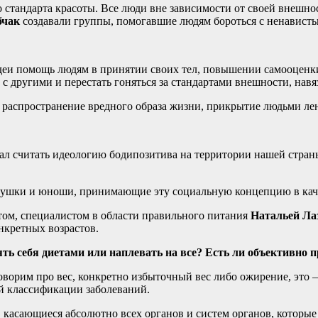
 стандарта красоты. Все люди вне зависимости от своей внешно
бчак
создавали группы, помогавшие людям бороться с ненавистью
еи помощь людям в принятии своих тел, повышении самооценки 
й с другими и перестать гоняться за стандартами внешности, на
распространение вредного образа жизни, прикрытие людьми лен
ал считать идеологию бодипозитива на территории нашей стран
евушки и юноши, принимающие эту социальную концепцию в кач
том, специалистом в области правильного питания
Натальей Ла
нкретных возрастов.
ять себя диетами или наплевать на все? Есть ли объективно
 говорим про вес, конкретно избыточный вес либо ожирение, эт
й классификации заболеваний.
касающиеся абсолютно всех органов и систем органов, которые