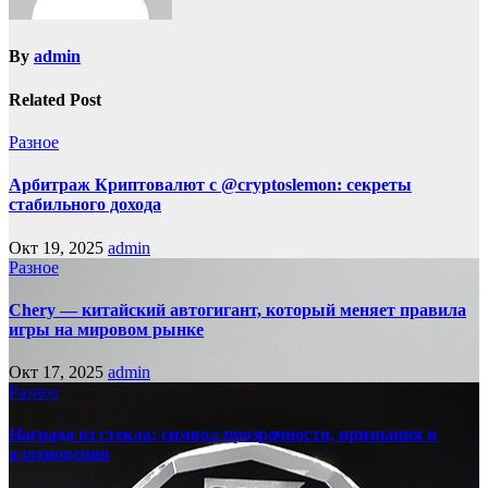
By
admin
Related Post
Разное
Арбитраж Криптовалют с @cryptoslemon: секреты
стабильного дохода
Окт 19, 2025
admin
Разное
Chery — китайский автогигант, который меняет правила
игры на мировом рынке
Окт 17, 2025
admin
Разное
Награда из стекла: символ прозрачности, признания и
вдохновения