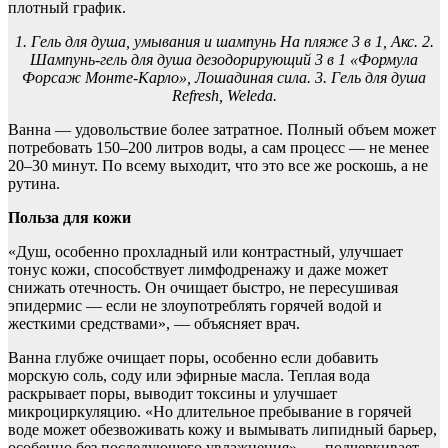
плотный график.
1. Гель для душа, умывания и шампунь На пляже 3 в 1, Акс. 2.
Шампунь-гель для душа дезодорирующий 3 в 1 «Формула
Форсаж Монте-Карло», Лошадиная сила. 3. Гель для душа
Refresh, Weleda.
Ванна — удовольствие более затратное. Полный объем может
потребовать 150–200 литров воды, а сам процесс — не менее
20–30 минут. По всему выходит, что это все же роскошь, а не
рутина.
Польза для кожи
«Душ, особенно прохладный или контрастный, улучшает
тонус кожи, способствует лимфодренажу и даже может
снижать отечность. Он очищает быстро, не пересушивая
эпидермис — если не злоупотреблять горячей водой и
жесткими средствами», — объясняет врач.
Ванна глубже очищает поры, особенно если добавить
морскую соль, соду или эфирные масла. Теплая вода
раскрывает поры, выводит токсины и улучшает
микроциркуляцию. «Но длительное пребывание в горячей
воде может обезвоживать кожу и вымывать липидный барьер,
особенно без последующего увлажнения», — подчеркивает