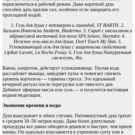
переключиться в рабочий режим. Даже короткий душ
способен дать прилив сил, особенно если завершить его
прохладной водой.
1. Гель для душа с ветивером и лавандой, ST BARTH. 2.
Бальзам Интенсив Atoderm, Bioderma. 3. Скраб с апельсином и
абрикосовой косточкой для тела SPA Senses, Skeyndor. 4.
Нежное гель-масло для душа, Don’t Touch My Skin. 5.
Успокаивающий гель для душа с защитными свойствами
Lipikar Lavant, La Roche-Posay. 6. Гель для душа Натуральная
свежесть, Фа.
Ванна, напротив, действует успокаивающе. Теплая вода
расслабляет мышцы, замедляет пульс и помогает снизить
уровень кортизола — гормона стресса. Это идеальный
вечерний ритуал после перегрузки или тяжелого дня.
Добавьте эфирные масла или соль — и получится настоящая
водная медитация.
Экономия времени и воды
Душ выигрывает в обоих случаях. Пятиминутный душ тратит
в среднем 30–50 литров воды. Даже более длительные
процедуры все равно обходятся дешевле и быстрее, чем прием
ванны. Он идеально вписывается в утреннюю суету или в