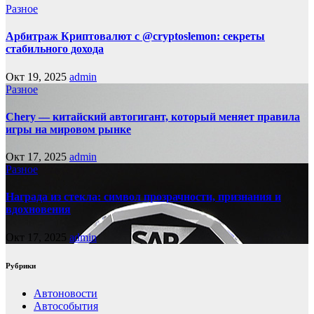
Разное
Арбитраж Криптовалют с @cryptoslemon: секреты
стабильного дохода
Окт 19, 2025
admin
Разное
Chery — китайский автогигант, который меняет правила
игры на мировом рынке
Окт 17, 2025
admin
Разное
Награда из стекла: символ прозрачности, признания и
вдохновения
Окт 17, 2025
admin
Рубрики
Автоновости
Автособытия