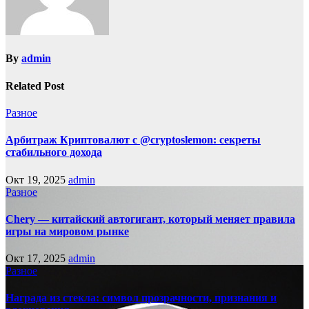
By
admin
Related Post
Разное
Арбитраж Криптовалют с @cryptoslemon: секреты
стабильного дохода
Окт 19, 2025
admin
Разное
Chery — китайский автогигант, который меняет правила
игры на мировом рынке
Окт 17, 2025
admin
Разное
Награда из стекла: символ прозрачности, признания и