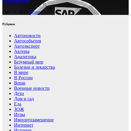
вдохновения
Окт 17, 2025
admin
Рубрики
Автоновости
Автособытия
Автоэксперт
Актеры
Аналитика
Безумный мир
Болезни и лекарства
В мире
В России
Вещи
Военные новости
Дети
Дом и сад
Еда
ЗОЖ
Игры
Импортозамещение
Интернет
Истории