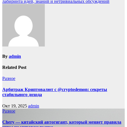
лабиринта идей, знаний и нетривиальных обсуждений
By
admin
Related Post
Разное
Арбитраж Криптовалют с @cryptoslemon: секреты
стабильного дохода
Окт 19, 2025
admin
Разное
Chery — китайский автогигант, который меняет правила