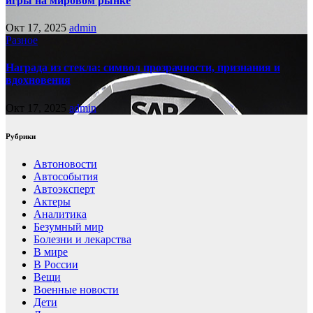
игры на мировом рынке
Окт 17, 2025
admin
Разное
Награда из стекла: символ прозрачности, признания и
вдохновения
Окт 17, 2025
admin
Рубрики
Автоновости
Автособытия
Автоэксперт
Актеры
Аналитика
Безумный мир
Болезни и лекарства
В мире
В России
Вещи
Военные новости
Дети