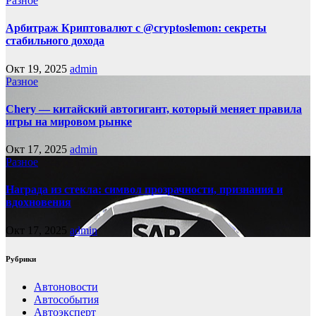
Разное
Арбитраж Криптовалют с @cryptoslemon: секреты
стабильного дохода
Окт 19, 2025
admin
Разное
Chery — китайский автогигант, который меняет правила
игры на мировом рынке
Окт 17, 2025
admin
Разное
Награда из стекла: символ прозрачности, признания и
вдохновения
Окт 17, 2025
admin
Рубрики
Автоновости
Автособытия
Автоэксперт