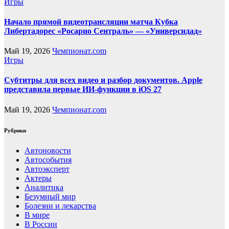
Игры
Начало прямой видеотрансляции матча Кубка
Либертадорес «Росарио Сентраль» — «Универсидад»
Май 19, 2026
Чемпионат.com
Игры
Субтитры для всех видео и разбор документов. Apple
представила первые ИИ-функции в iOS 27
Май 19, 2026
Чемпионат.com
Рубрики
Автоновости
Автособытия
Автоэксперт
Актеры
Аналитика
Безумный мир
Болезни и лекарства
В мире
В России