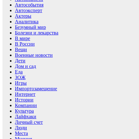
Автособытия
Автоэксперт
Актеры
Аналитика
Безумный мир
Болезни и лекарства
В мире
В России
Вещи
Военные новости
Дети
Дом и сад
Еда
ЗОЖ
Игры
Импортозамещение
Интернет
Истории
Компании
Культура
Лайфхаки
Личный счет
Люди
Места
Мнения