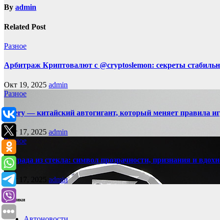
By
admin
Related Post
Разное
Арбитраж Криптовалют с @cryptoslemon: секреты стабильн
Окт 19, 2025
admin
Разное
Chery — китайский автогигант, который меняет правила 
Окт 17, 2025
admin
Разное
Награда из стекла: символ прозрачности, признания и вдох
Окт 17, 2025
admin
Рубрики
Автоновости