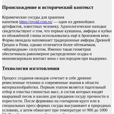
Происхождение и исторический контекст
Керамические сосуды для хранения
напитков
https://ovoid.com.ru/
— один из древнейших
артефактов, известных человеку. Археологические находки
свидетельствуют о том, что первые кувшины, амфоры и кубки
из обожжённой глины использовались ещё в бронзовом веке.
Форма овоидала напоминает традиционные амфоры Древней
Греции и Рима, однако отличается более обтекаемым,
«яйцевидным» силуэтом. Именно такая геометрия
обеспечивала равномерное распределение осадка и
минимизировала контакт вина с кислородом при выдержке.
Технология изготовления
Процесс создания овоидов сочетает в себе древние
ремесленные техники и современные знания в области
материалообработки. Первым этапом является тщательный
отбор и очистка глинистых масс, в состав которых входят
кварцевый песок и каолин для придания сосуду прочности и
пористости. После формовки на гончарном круге или в
специальных пресс-формах сосуды высушивают в природных
условиях, а затем обжигают при температуре от 900 до 1000