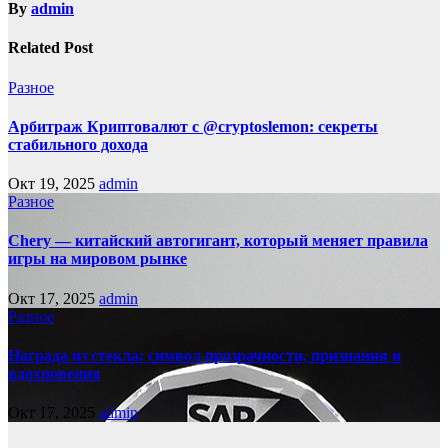
By
admin
Related Post
Разное
Арбитраж Криптовалют с @cryptoslemon: секреты
стабильного дохода
Окт 19, 2025
admin
Разное
Chery — китайский автогигант, который меняет правила
игры на мировом рынке
Окт 17, 2025
admin
Разное
Награда из стекла: символ прозрачности, признания и
вдохновения
Окт 17, 2025
admin