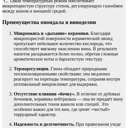
°C. Такой температурный режим обеспечивает
микропористую структуру стенок, регулирующую газообмен
между вином и внешней средой.
Преимущества овоидала в виноделии
Микроокись и «дыхание» керамики.
Благодаря
микропористой поверхности керамический овоид
пропускает небольшое количество кислорода, что
способствует мягкому окислению вина. В результате
напиток раскрывается более полно, обретая сложные
ароматические ноты и бархатистую текстуру.
Терморегуляция.
Глина обладает природными
теплоизоляционными свойствами: она медленно
реагирует на перепады температуры, сохраняя внутри
оптимальный микроклимат для выдержки.
Отсутствие влияния «бочку».
В отличие от дубовых
бочонков, керамика нейтральна — она не придаёт вину
дополнительных тонов ванили или специй. Это
особенно важно для тех вин, где ценят «чистый»
терруарный характер.
Надежность и долговечность.
При правильном уходе