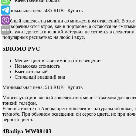
Качественный пошив
Минимальная цена: 485 RUB Купить
Удобный кошелек на молнии со множеством отделений. В этот 
не сворачиваются втрое, как в портмоне, а остаются не смяты
прослужит долго, а внешний материал не сотрется в следствии
популярных расцветках на любой вкус.
5DIOMO PVC
Меняет цвет в зависимости от освещения
Невысокая стоимость
Вместительный
Стильный внешний вид
Минимальная цена: 513 RUB Купить
Многофункциональный кошелек-портмоне с зажимом для денег.
тонкий телефон.
Если вы ищете на Алиэкспресс кошелек из натуральной кожи, т
темноте. При обычном освещении он серого цвета, но при но
черного цвета.
4Badiya WW08103