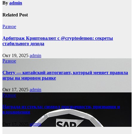
By
admin
Related Post
Разное
Арбитраж Криптовалют с @cryptoslemon: секреты
стабильного дохода
Окт 19, 2025
admin
Разное
Chery — китайский автогигант, который меняет правила
игры на мировом рынке
Окт 17, 2025
admin
Разное
Награда из стекла: символ прозрачности, признания и
вдохновения
Окт 17, 2025
admin