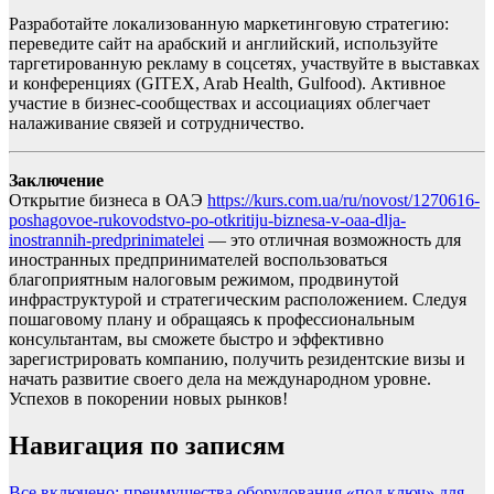
Разработайте локализованную маркетинговую стратегию:
переведите сайт на арабский и английский, используйте
таргетированную рекламу в соцсетях, участвуйте в выставках
и конференциях (GITEX, Arab Health, Gulfood). Активное
участие в бизнес-сообществах и ассоциациях облегчает
налаживание связей и сотрудничество.
Заключение
Открытие бизнеса в ОАЭ
https://kurs.com.ua/ru/novost/1270616-
poshagovoe-rukovodstvo-po-otkritiju-biznesa-v-oaa-dlja-
inostrannih-predprinimatelei
— это отличная возможность для
иностранных предпринимателей воспользоваться
благоприятным налоговым режимом, продвинутой
инфраструктурой и стратегическим расположением. Следуя
пошаговому плану и обращаясь к профессиональным
консультантам, вы сможете быстро и эффективно
зарегистрировать компанию, получить резидентские визы и
начать развитие своего дела на международном уровне.
Успехов в покорении новых рынков!
Навигация по записям
Все включено: преимущества оборудования «под ключ» для