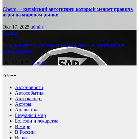
Chery — китайский автогигант, который меняет правила
игры на мировом рынке
Окт 17, 2025
admin
Разное
Награда из стекла: символ прозрачности, признания и
вдохновения
Окт 17, 2025
admin
Рубрики
Автоновости
Автособытия
Автоэксперт
Актеры
Аналитика
Безумный мир
Болезни и лекарства
В мире
В России
Вещи