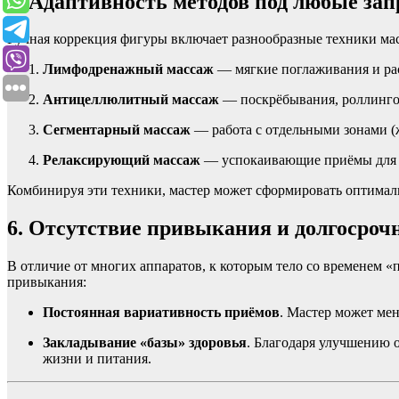
5. Адаптивность методов под любые за
Ручная коррекция фигуры включает разнообразные техники мас
Лимфодренажный массаж
— мягкие поглаживания и рас
Антицеллюлитный массаж
— поскрёбывания, роллингов
Сегментарный массаж
— работа с отдельными зонами (ж
Релаксирующий массаж
— успокаивающие приёмы для с
Комбинируя эти техники, мастер может сформировать оптимал
6. Отсутствие привыкания и долгосро
В отличие от многих аппаратов, к которым тело со временем «
привыкания:
Постоянная вариативность приёмов
. Мастер может мен
Закладывание «базы» здоровья
. Благодаря улучшению 
жизни и питания.