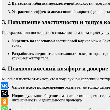
Выведение избытка межклеточной жидкости
через лим
Устранение «эффекта апельсиновой корки»
(целлюлита)
3. Повышение эластичности и тонуса к
С возрастом или после резкого снижения веса кожа теряет упру
Укрепить коллагеново-эластиновый каркас кожи
. За 
тонус.
Разработать соединительнотканные тяжи
, которые при
улучшает контур тела.
4. Психологический комфорт и доверие
Многие клиенты отмечают, что в ходе ручной коррекции фигуры
Человеческое прикосновение
оказывает не только физич
Индивидуальное общение
с массажистом во время сеанс
интенсивности и длительности процедур.