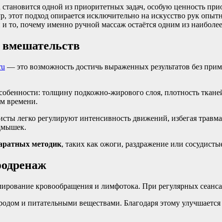
а становится одной из приоритетных задач, особую ценность пр
, этот подход опирается исключительно на искусство рук опытн
и то, почему именно ручной массаж остаётся одним из наиболе
х вмешательств
ru
— это возможность достичь выраженных результатов без приме
 особенности: толщину подкожно-жирового слоя, плотность ткане
ом времени.
исты легко регулируют интенсивность движений, избегая травма
одмышек.
паратных методик
, таких как ожоги, раздражение или сосудисты
фодренаж
лирование кровообращения и лимфотока. При регулярных сеанса
ородом и питательными веществами. Благодаря этому улучшается