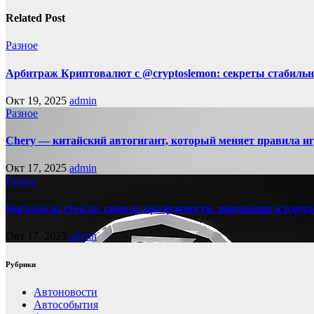
Related Post
Разное
Арбитраж Криптовалют с @cryptoslemon: секреты стабильн
Окт 19, 2025
admin
Разное
Chery — китайский автогигант, который меняет правила 
Окт 17, 2025
admin
Разное
Награда из стекла: символ прозрачности, признания и вдох
Окт 17, 2025
admin
Рубрики
Автоновости
Автособытия