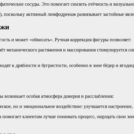
фатические сосуды. Это помогает снизить отёчность и визуальн
, поскольку активный лимфодренаж развязывает застойные явле
ожи
гость и может «обвисать». Ручная коррекция фигуры позволяет:
счёт механического растяжения и массирования стимулируется син
водят к дряблости и бугристости, особенно в зоне бёдер и ягод
 возникает особая атмосфера доверия и расслабления:
еское, но и эмоциональное воздействие: улучшается настроение,
а помогает клиентам лучше понимать процесс, ощущать свои зоны