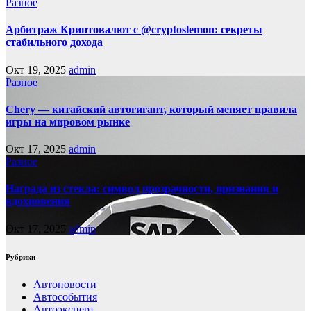
Разное
Арбитраж Криптовалют с @cryptoslemon: секреты
стабильного дохода
Окт 19, 2025
admin
Разное
Chery — китайский автогигант, который меняет правила
игры на мировом рынке
Окт 17, 2025
admin
Разное
Награда из стекла: символ прозрачности, признания и
вдохновения
Окт 17, 2025
admin
Рубрики
Автоновости
Автособытия
Автоэксперт