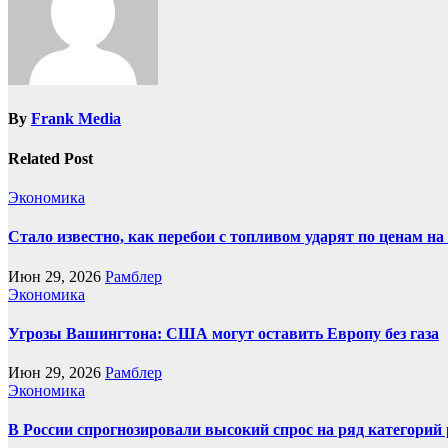
By
Frank Media
Related Post
Экономика
Стало известно, как перебои с топливом ударят по ценам н
Июн 29, 2026
Рамблер
Экономика
Угрозы Вашингтона: США могут оставить Европу без газа
Июн 29, 2026
Рамблер
Экономика
В России спрогнозировали высокий спрос на ряд категорий