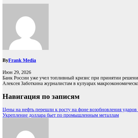
By
Frank Media
Июн 29, 2026
Банк России уже учел топливный кризис при принятии решения 
Алексея Заботкина журналистам в кулуарах макроэкономическ
Навигация по записям
Цены на нефть перешли к росту на фоне возобновления ударо
Укрепление доллара бьет по промышленным металлам