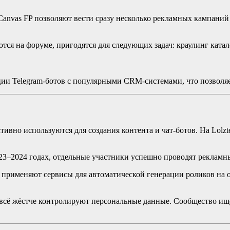
anvas FP позволяют вести сразу несколько рекламных кампаний 
тся на форуме, пригодятся для следующих задач: краулинг ката
ции Telegram-ботов с популярными CRM-системами, что позволяе
ктивно используются для создания контента и чат-ботов. На Lol
2023–2024 годах, отдельные участники успешно проводят рекламн
й применяют сервисы для автоматической генерации роликов на о
 всё жёстче контролируют персональные данные. Сообщество ищ