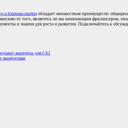
ye-o-lolzteam-market
обладает множеством преимуществ: обширно
ависимо от того, являетесь ли вы начинающим фрилансером, оп
рументы и знания для роста и развития. Подключайтесь к обсуж
окупают аккаунты для CS2
е аккаунтами