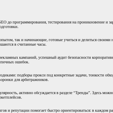
SEO до программирования, тестирования на проникновение и зар
одготовки.
пытом, так и начинающие, готовые учиться и делиться своими н
шаются в считанные часы.
рекламных кампаний, успешный аудит безопасности корпоративн
ипичных ошибок.
одиками: подборы прокси под конкретные задачи, тонкости обхо
 воронки для арбитражников.
ярность, активно обсуждается в разделе “Тренды”. Здесь можно
ркетплейсов.
гов и репутации помогает быстро ориентироваться: в каждом раз