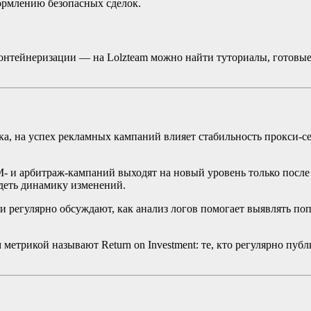
формлению безопасных сделок.
онтейнеризации — на Lolzteam можно найти туториалы, готовые
ика, на успех рекламных кампаний влияет стабильность прокси
- и арбитраж-кампаний выходят на новый уровень только после 
деть динамику изменений.
ти регулярно обсуждают, как анализ логов помогает выявлять по
 метрикой называют Return on Investment: те, кто регулярно п