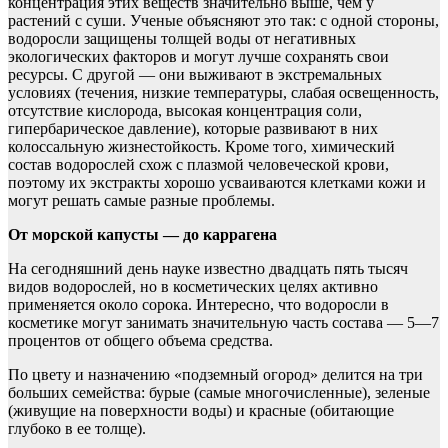
концентрация этих веществ значительно выше, чем у
растений с суши. Ученые объясняют это так: с одной стороны,
водоросли защищены толщей воды от негативных
экологических факторов и могут лучше сохранять свои
ресурсы. С другой — они выживают в экстремальных
условиях (течения, низкие температуры, слабая освещенность,
отсутствие кислорода, высокая концентрация соли,
гипербарическое давление), которые развивают в них
колоссальную жизнестойкость. Кроме того, химический
состав водорослей схож с плазмой человеческой крови,
поэтому их экстракты хорошо усваиваются клетками кожи и
могут решать самые разные проблемы.
От морской капусты — до каррагена
На сегодняшний день науке известно двадцать пять тысяч
видов водорослей, но в косметических целях активно
применяется около сорока. Интересно, что водоросли в
косметике могут занимать значительную часть состава — 5—7
процентов от общего объема средства.
По цвету и назначению «подземный огород» делится на три
больших семейства: бурые (самые многочисленные), зеленые
(живущие на поверхности воды) и красные (обитающие
глубоко в ее толще).