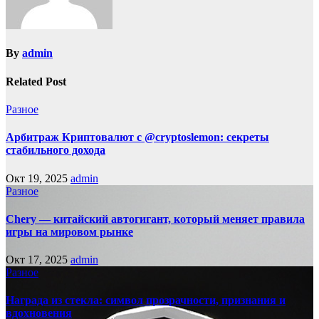
By
admin
Related Post
Разное
Арбитраж Криптовалют с @cryptoslemon: секреты
стабильного дохода
Окт 19, 2025
admin
Разное
Chery — китайский автогигант, который меняет правила
игры на мировом рынке
Окт 17, 2025
admin
Разное
Награда из стекла: символ прозрачности, признания и
вдохновения