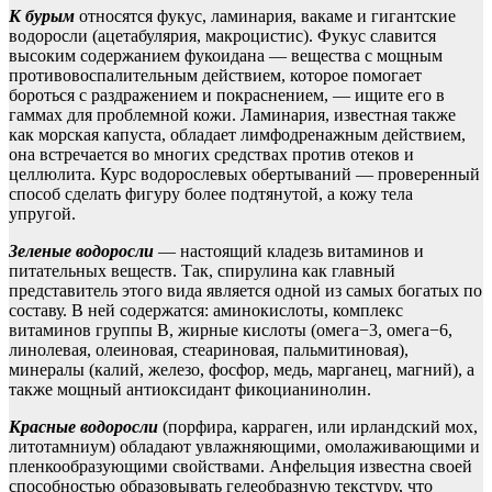
К бурым
относятся фукус, ламинария, вакаме и гигантские
водоросли (ацетабулярия, макроцистис). Фукус славится
высоким содержанием фукоидана — вещества с мощным
противовоспалительным действием, которое помогает
бороться с раздражением и покраснением, — ищите его в
гаммах для проблемной кожи. Ламинария, известная также
как морская капуста, обладает лимфодренажным действием,
она встречается во многих средствах против отеков и
целлюлита. Курс водорослевых обертываний — проверенный
способ сделать фигуру более подтянутой, а кожу тела
упругой.
Зеленые водоросли
— настоящий кладезь витаминов и
питательных веществ. Так, спирулина как главный
представитель этого вида является одной из самых богатых по
составу. В ней содержатся: аминокислоты, комплекс
витаминов группы B, жирные кислоты (омега−3, омега−6,
линолевая, олеиновая, стеариновая, пальмитиновая),
минералы (калий, железо, фосфор, медь, марганец, магний), а
также мощный антиоксидант фикоцианинолин.
Красные водоросли
(порфира, карраген, или ирландский мох,
литотамниум) обладают увлажняющими, омолаживающими и
пленкообразующими свойствами. Анфельция известна своей
способностью образовывать гелеобразную текстуру, что