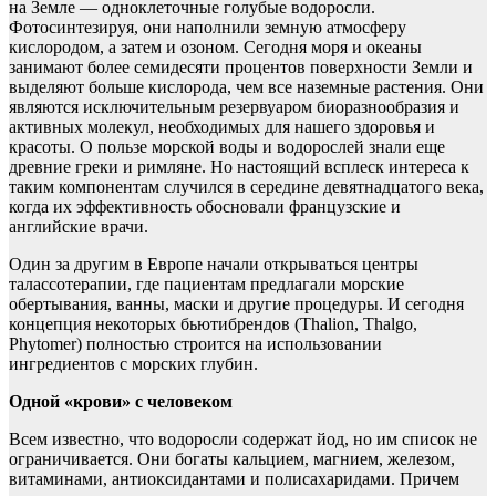
на Земле — одноклеточные голубые водоросли.
Фотосинтезируя, они наполнили земную атмосферу
кислородом, а затем и озоном. Сегодня моря и океаны
занимают более семидесяти процентов поверхности Земли и
выделяют больше кислорода, чем все наземные растения. Они
являются исключительным резервуаром биоразнообразия и
активных молекул, необходимых для нашего здоровья и
красоты. О пользе морской воды и водорослей знали еще
древние греки и римляне. Но настоящий всплеск интереса к
таким компонентам случился в середине девятнадцатого века,
когда их эффективность обосновали французские и
английские врачи.
Один за другим в Европе начали открываться центры
талассотерапии, где пациентам предлагали морские
обертывания, ванны, маски и другие процедуры. И сегодня
концепция некоторых бьютибрендов (Thalion, Thalgo,
Phytomer) полностью строится на использовании
ингредиентов с морских глубин.
Одной «крови» с человеком
Всем известно, что водоросли содержат йод, но им список не
ограничивается. Они богаты кальцием, магнием, железом,
витаминами, антиоксидантами и полисахаридами. Причем