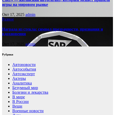
игры на мировом рынке
Окт 17, 2025
admin
Разное
Награда из стекла: символ прозрачности, признания и
вдохновения
Окт 17, 2025
admin
Рубрики
Автоновости
Автособытия
Автоэксперт
Актеры
Аналитика
Безумный мир
Болезни и лекарства
В мире
В России
Вещи
Военные новости