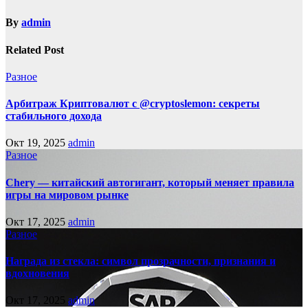
By
admin
Related Post
Разное
Арбитраж Криптовалют с @cryptoslemon: секреты
стабильного дохода
Окт 19, 2025
admin
Разное
Chery — китайский автогигант, который меняет правила
игры на мировом рынке
Окт 17, 2025
admin
Разное
Награда из стекла: символ прозрачности, признания и
вдохновения
Окт 17, 2025
admin