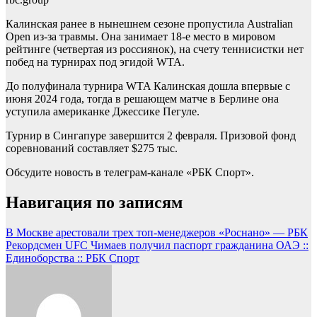
Калинская ранее в нынешнем сезоне пропустила Australian
Open из-за травмы. Она занимает 18-е место в мировом
рейтинге (четвертая из россиянок), на счету теннисистки нет
побед на турнирах под эгидой WTA.
До полуфинала турнира WTA Калинская дошла впервые с
июня 2024 года, тогда в решающем матче в Берлине она
уступила американке Джессике Пегуле.
Турнир в Сингапуре завершится 2 февраля. Призовой фонд
соревнований составляет $275 тыс.
Обсудите новость в телеграм-канале «РБК Спорт».
Навигация по записям
В Москве арестовали трех топ-менеджеров «Роснано» — РБК
Рекордсмен UFC Чимаев получил паспорт гражданина ОАЭ ::
Единоборства :: РБК Спорт