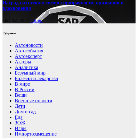
Награда из стекла: символ прозрачности, признания и
вдохновения
Окт 17, 2025
admin
Рубрики
Автоновости
Автособытия
Автоэксперт
Актеры
Аналитика
Безумный мир
Болезни и лекарства
В мире
В России
Вещи
Военные новости
Дети
Дом и сад
Еда
ЗОЖ
Игры
Импортозамещение