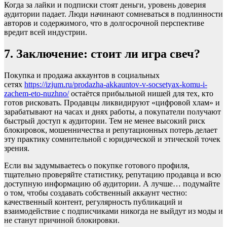
Когда за лайки и подписки стоят деньги, уровень доверия
аудитории падает. Люди начинают сомневаться в подлинности
авторов и содержимого, что в долгосрочной перспективе
вредит всей индустрии.
7. Заключение: стоит ли игра свеч?
Покупка и продажа аккаунтов в социальных
сетях
https://izjum.ru/prodazha-akkauntov-v-socsetyax-komu-i-
zachem-eto-nuzhno/
остаётся прибыльной нишей для тех, кто
готов рисковать. Продавцы ликвидируют «цифровой хлам» и
зарабатывают на часах и днях работы, а покупатели получают
быстрый доступ к аудитории. Тем не менее высокий риск
блокировок, мошенничества и репутационных потерь делает
эту практику сомнительной с юридической и этической точек
зрения.
Если вы задумываетесь о покупке готового профиля,
тщательно проверяйте статистику, репутацию продавца и всю
доступную информацию об аудитории. А лучше… подумайте
о том, чтобы создавать собственный аккаунт честно:
качественный контент, регулярность публикаций и
взаимодействие с подписчиками никогда не выйдут из моды и
не станут причиной блокировки.