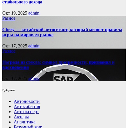
стабильного дохода
Окт 19, 2025
admin
Разное
Chery — китайский автогигант, который меняет правила
игры на мировом рынке
Окт 17, 2025
admin
Разное
Награда из стекла: символ прозрачности, признания и
вдохновения
Окт 17, 2025
admin
Рубрики
Автоновости
Автособытия
Автоэксперт
Актеры
Аналитика
Безумный мир