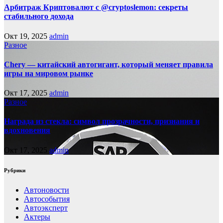
Арбитраж Криптовалют с @cryptoslemon: секреты
стабильного дохода
Окт 19, 2025
admin
Разное
Chery — китайский автогигант, который меняет правила
игры на мировом рынке
Окт 17, 2025
admin
Разное
Награда из стекла: символ прозрачности, признания и
вдохновения
Окт 17, 2025
admin
Рубрики
Автоновости
Автособытия
Автоэксперт
Актеры