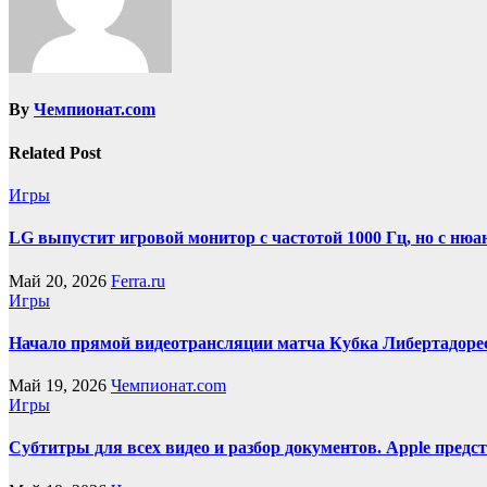
By
Чемпионат.com
Related Post
Игры
LG выпустит игровой монитор с частотой 1000 Гц, но с нюа
Май 20, 2026
Ferra.ru
Игры
Начало прямой видеотрансляции матча Кубка Либертадоре
Май 19, 2026
Чемпионат.com
Игры
Субтитры для всех видео и разбор документов. Apple пред