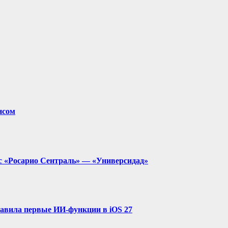
нсом
с «Росарио Сентраль» — «Универсидад»
ставила первые ИИ-функции в iOS 27