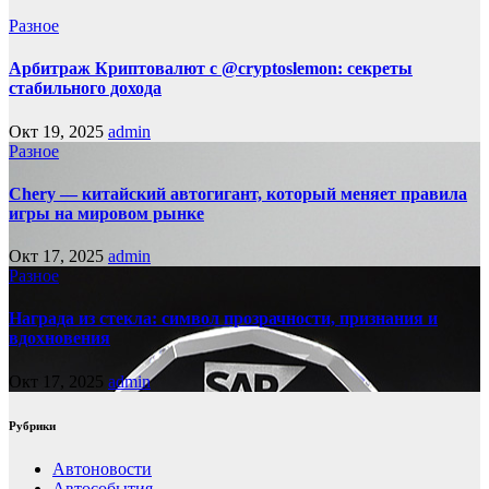
Разное
Арбитраж Криптовалют с @cryptoslemon: секреты
стабильного дохода
Окт 19, 2025
admin
Разное
Chery — китайский автогигант, который меняет правила
игры на мировом рынке
Окт 17, 2025
admin
Разное
Награда из стекла: символ прозрачности, признания и
вдохновения
Окт 17, 2025
admin
Рубрики
Автоновости
Автособытия