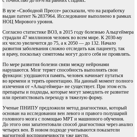
с точностью до 89% на ранних стадиях.
В вузе «Свободной Прессе» рассказали, что на разработку
выдан патент № 2837964. Исследование выполнено в рамках
НОЦ Мирового уровня.
Согласно статистике ВОЗ, в 2015 году болезнью Альцгеймера
страдали 47 миллионов человек во всем мире. К 2030-му
их число увеличится до 75, а к 2050 — до 132. Начало
развития заболевания сложно отследить как пациенту, так
и врачу, поскольку симптомы могут долго себя не проявлять.
По мере развития болезни связи между нейронами
нарушаются. Мозг теряет способность выполнять свои
функции: ухудшаются память, человек начинает путаться
во времени и терять ориентацию. На данный момент полного
излечения от «Альцгеймера» не существует. При этом есть
препараты и подходы, которые могут замедлить ее развитие
или препятствовать переходу в тяжелую форму.
Ученые ПНИПУ предложили метод диагностики, который
основан на исследовании вен левого и правого полушарий
головного мозга с помощью МРТ и машинного обучения.
До этого они запатентовали способ диагностики через анализ
четырех вен. В новом подходе учитываются показатели
магнитной восприимчивости уже шести.