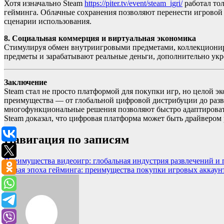
Хотя изначально Steam
https://piter.tv/event/steam_igri/
работал тол
гейминга. Облачные сохранения позволяют перенести игровой 
сценарии использования.
8. Социальная коммерция и виртуальная экономика
Стимулируя обмен внутриигровыми предметами, коллекциониро
предметы и зарабатывают реальные деньги, дополнительно укр
Заключение
Steam стал не просто платформой для покупки игр, но целой э
преимущества — от глобальной цифровой дистрибуции до разв
многофункциональные решения позволяют быстро адаптировать
Steam доказал, что цифровая платформа может быть драйвером 
Навигация по записям
Преимущества видеоигр: глобальная индустрия развлечений и
Новая эпоха гейминга: преимущества покупки игровых аккаун