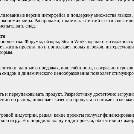
окализованные версии интерфейса и поддержку множества языко
 экономик мира. Распродажи, такие как «Летний фестиваль» ил
 испытывать спад.
нта
ообщества. Форумы, обзоры, Steam Workshop дают возможность п
ает жизнь проекта, но и привлекает новых игроков, интересующ
формы.
алитики: данные о продажах, вовлечённости, географии игроко
а скидок и динамического ценообразования позволяет стимулиро
ь и переупаковывать продукт. Разработчику достаточно загрузит
лений на рынок, повышает качество продукта и снижает издержк
овой индустрии, решая, какие проекты получат финансирование. 
 свою игру. Это породило волну инди-проекта, обогативших жа