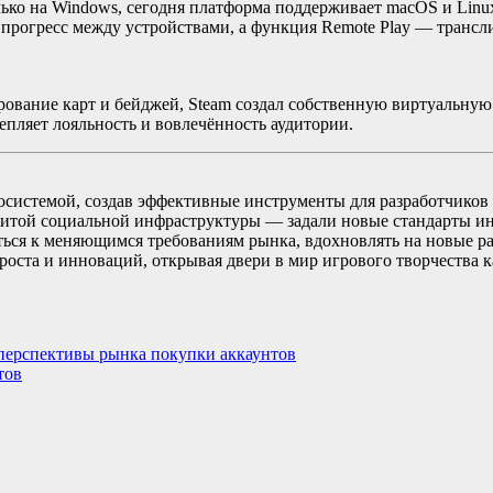
ько на Windows, сегодня платформа поддерживает macOS и Linux
прогресс между устройствами, а функция Remote Play — трансли
вание карт и бейджей, Steam создал собственную виртуальную 
епляет лояльность и вовлечённость аудитории.
косистемой, создав эффективные инструменты для разработчиков
итой социальной инфраструктуры — задали новые стандарты ин
ся к меняющимся требованиям рынка, вдохновлять на новые ра
роста и инноваций, открывая двери в мир игрового творчества 
 перспективы рынка покупки аккаунтов
тов