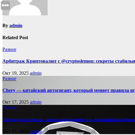
By
admin
Related Post
Разное
Арбитраж Криптовалют с @cryptoslemon: секреты стабильн
Окт 19, 2025
admin
Разное
Chery — китайский автогигант, который меняет правила 
Окт 17, 2025
admin
Разное
Награда из стекла: символ прозрачности, признания и вдох
Окт 17, 2025
admin