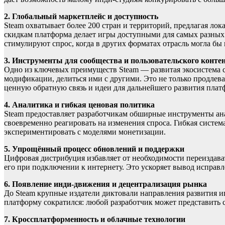
2. Глобальный маркетплейс и доступность
Steam охватывает более 200 стран и территорий, предлагая л
скидкам платформа делает игры доступными для самых разных
стимулируют спрос, когда в других форматах отрасль могла бы
3. Инструменты для сообщества и пользовательского конте
Одно из ключевых преимуществ Steam — развитая экосистема с
модификации, делиться ими с другими. Это не только продлев
ценную обратную связь и идеи для дальнейшего развития плат
4. Аналитика и гибкая ценовая политика
Steam предоставляет разработчикам обширные инструменты ан
своевременно реагировать на изменения спроса. Гибкая систем
экспериментировать с моделями монетизации.
5. Упрощённый процесс обновлений и поддержки
Цифровая дистрибуция избавляет от необходимости переиздават
его при подключении к интернету. Это ускоряет вывод исправ
6. Появление инди-движения и децентрализация рынка
До Steam крупные издатели диктовали направления развития игр
платформу сократился: любой разработчик может представить
7. Кроссплатформенность и облачные технологии