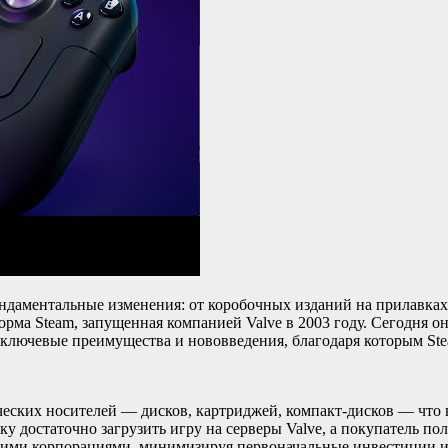
ундаментальные изменения: от коробочных изданий на прилавках
ма Steam, запущенная компанией Valve в 2003 году. Сегодня он
 ключевые преимущества и нововведения, благодаря которым St
ческих носителей — дисков, картриджей, компакт-дисков — что в
ку достаточно загрузить игру на серверы Valve, а покупатель по
шими корпорациями, минимизируя первоначальные инвестиции и