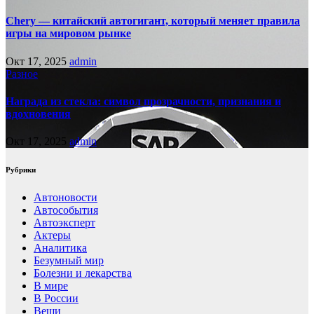
Chery — китайский автогигант, который меняет правила
игры на мировом рынке
Окт 17, 2025
admin
Разное
Награда из стекла: символ прозрачности, признания и
вдохновения
Окт 17, 2025
admin
Рубрики
Автоновости
Автособытия
Автоэксперт
Актеры
Аналитика
Безумный мир
Болезни и лекарства
В мире
В России
Вещи