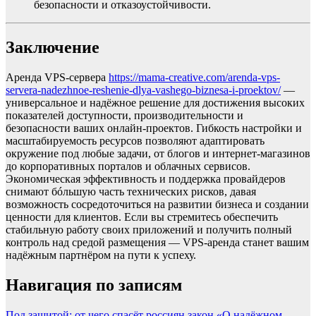
безопасности и отказоустойчивости.
Заключение
Аренда VPS-сервера
https://mama-creative.com/arenda-vps-
servera-nadezhnoe-reshenie-dlya-vashego-biznesa-i-proektov/
—
универсальное и надёжное решение для достижения высоких
показателей доступности, производительности и
безопасности ваших онлайн-проектов. Гибкость настройки и
масштабируемость ресурсов позволяют адаптировать
окружение под любые задачи, от блогов и интернет-магазинов
до корпоративных порталов и облачных сервисов.
Экономическая эффективность и поддержка провайдеров
снимают бóльшую часть технических рисков, давая
возможность сосредоточиться на развитии бизнеса и создании
ценности для клиентов. Если вы стремитесь обеспечить
стабильную работу своих приложений и получить полный
контроль над средой размещения — VPS-аренда станет вашим
надёжным партнёром на пути к успеху.
Навигация по записям
Под защитой: от чего спасёт россиян закон «О надёжном