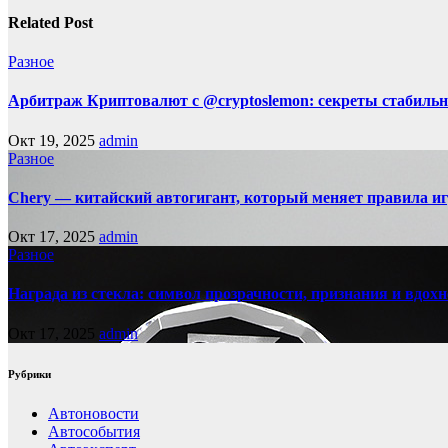
Related Post
Разное
Арбитраж Криптовалют с @cryptoslemon: секреты стабильн
Окт 19, 2025
admin
Разное
Chery — китайский автогигант, который меняет правила 
Окт 17, 2025
admin
Разное
Награда из стекла: символ прозрачности, признания и вдох
Окт 17, 2025
admin
Рубрики
Автоновости
Автособытия