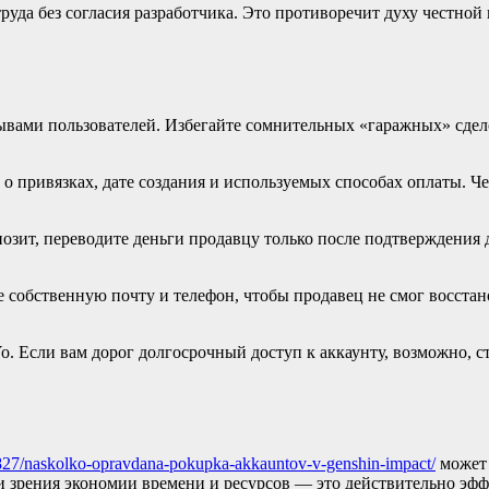
руда без согласия разработчика. Это противоречит духу честной
зывами пользователей. Избегайте сомнительных «гаражных» сдел
привязках, дате создания и используемых способах оплаты. Чем 
озит, переводите деньги продавцу только после подтверждения 
собственную почту и телефон, чтобы продавец не смог восстан
Yo. Если вам дорог долгосрочный доступ к аккаунту, возможно, 
3827/naskolko-opravdana-pokupka-akkauntov-v-genshin-impact/
может 
 зрения экономии времени и ресурсов — это действительно эффе