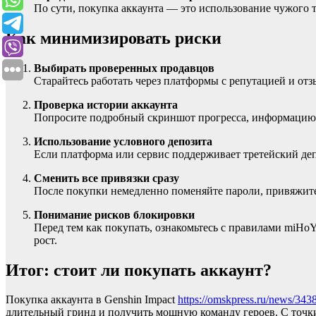
По сути, покупка аккаунта — это использование чужого т
Как минимизировать риски
Выбирать проверенных продавцов
Старайтесь работать через платформы с репутацией и от
Проверка истории аккаунта
Попросите подробный скриншот прогресса, информацию о 
Использование условного депозита
Если платформа или сервис поддерживает третейский деп
Сменить все привязки сразу
После покупки немедленно поменяйте пароли, привяжите 
Понимание рисков блокировки
Перед тем как покупать, ознакомьтесь с правилами miHo
рост.
Итог: стоит ли покупать аккаунт?
Покупка аккаунта в Genshin Impact
https://omskpress.ru/news/34
длительный гринд и получить мощную команду героев. С точки