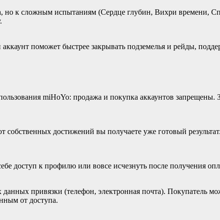
, но к сложным испытаниям (Сердце глубин, Вихри времени, Спай
.
аккаунт поможет быстрее закрывать подземелья и рейды, подде
ользования miHoYo: продажа и покупка аккаунтов запрещены. За
 от собственных достижений вы получаете уже готовый результа
ебе доступ к профилю или вовсе исчезнуть после получения опл
 данных привязки (телефон, электронная почта). Покупатель мож
нным от доступа.