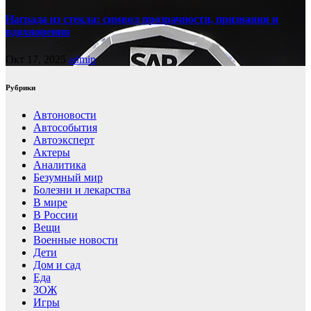
Награда из стекла: символ прозрачности, признания и
вдохновения
Окт 17, 2025
admin
Рубрики
Автоновости
Автособытия
Автоэксперт
Актеры
Аналитика
Безумный мир
Болезни и лекарства
В мире
В России
Вещи
Военные новости
Дети
Дом и сад
Еда
ЗОЖ
Игры