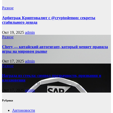
Разное
Арбитраж Криптовалют с @cryptoslemon: секреты
стабильного дохода
Окт 19, 2025
admin
Разное
Chery — китайский автогигант, который меняет правила
игры на мировом рынке
Окт 17, 2025
admin
Разное
Награда из стекла: символ прозрачности, признания и
вдохновения
Окт 17, 2025
admin
Рубрики
Автоновости