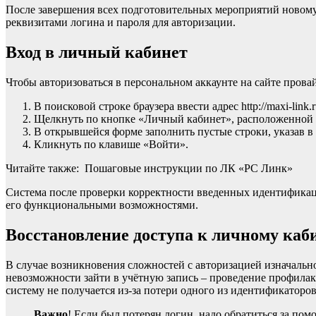
После завершения всех подготовительных мероприятий новому 
реквизитами логина и пароля для авторизации.
Вход в личный кабинет
Чтобы авторизоваться в персональном аккаунте на сайте пров
В поисковой строке браузера ввести адрес http://maxi-lin
Щелкнуть по кнопке «Личный кабинет», расположенной в
В открывшейся форме заполнить пустые строки, указав в
Кликнуть по клавише «Войти».
Читайте также: Пошаговые инструкции по ЛК «РС Линк»
Система после проверки корректности введенных идентификаци
его функциональными возможностями.
Восстановление доступа к личному каб
В случае возникновения сложностей с авторизацией изначаль
невозможности зайти в учётную запись – проведение профилакт
систему не получается из-за потери одного из идентификаторо
Важно
! Если был потерян логин, надо обратиться за по