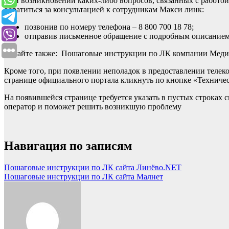
При возникновении каких-либо вопросов, связанных с работ
обратиться за консультацией к сотрудникам Макси линк:
позвонив по номеру телефона – 8 800 700 18 78;
отправив письменное обращение с подробным описанием 
Читайте также: Пошаговые инструкции по ЛК компании Меди
Кроме того, при появлении неполадок в предоставлении телек
странице официального портала кликнуть по кнопке «Техниче
На появившейся странице требуется указать в пустых строках
оператор и поможет решить возникшую проблему
Навигация по записям
Пошаговые инструкции по ЛК сайта Линёво.NET
Пошаговые инструкции по ЛК сайта Малнет