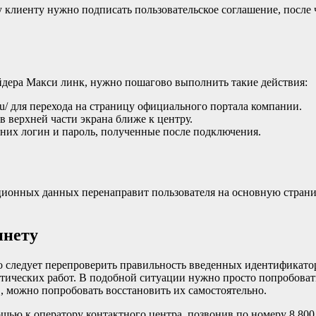
клиенту нужно подписать пользовательское соглашение, после 
айдера Макси линк, нужно пошагово выполнить такие действия:
k.ru/ для перехода на страницу официального портала компании.
 верхней части экрана ближе к центру.
 них логин и пароль, полученные после подключения.
онных данных перенаправит пользователя на основную страничк
инету
но следует перепроверить правильность введенных идентификато
ических работ. В подобной ситуации нужно просто попробовать 
в, можно попробовать восстановить их самостоятельно.
мощью к оператору контактного центра, позвонив по номеру 8 80