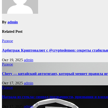
By
admin
Related Post
Разное
Арбитраж Криптовалют с @cryptoslemon: секреты стабильн
Окт 19, 2025
admin
Разное
Chery — китайский автогигант, который меняет правила 
Окт 17, 2025
admin
Разное
Награда из стекла: символ прозрачности, признания и вдох
Окт 17, 2025
admin