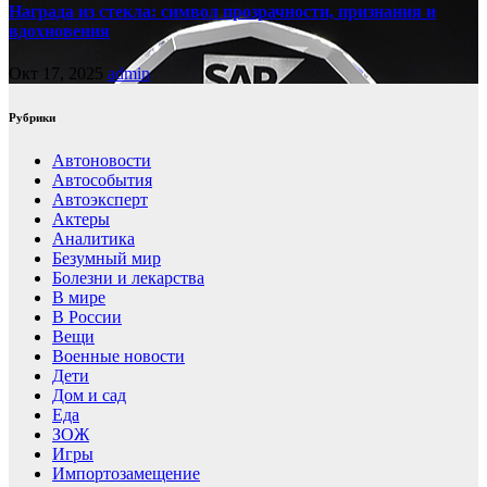
Награда из стекла: символ прозрачности, признания и
вдохновения
Окт 17, 2025
admin
Рубрики
Автоновости
Автособытия
Автоэксперт
Актеры
Аналитика
Безумный мир
Болезни и лекарства
В мире
В России
Вещи
Военные новости
Дети
Дом и сад
Еда
ЗОЖ
Игры
Импортозамещение