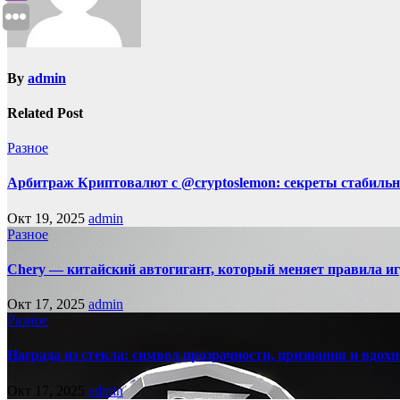
By
admin
Related Post
Разное
Арбитраж Криптовалют с @cryptoslemon: секреты стабильн
Окт 19, 2025
admin
Разное
Chery — китайский автогигант, который меняет правила 
Окт 17, 2025
admin
Разное
Награда из стекла: символ прозрачности, признания и вдох
Окт 17, 2025
admin