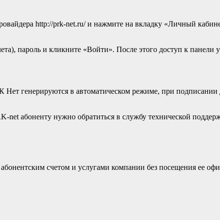
овайдера http://prk-net.ru/ и нажмите на вкладку «Личный каби
та), пароль и кликните «Войти». После этого доступ к панели у
РК Нет генерируются в автоматическом режиме, при подписании
K-net абоненту нужно обратиться в службу технической поддерж
 абонентским счетом и услугами компании без посещения ее офи