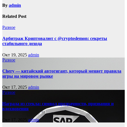
By
admin
Related Post
Разное
Арбитраж Криптовалют с @cryptoslemon: секреты
стабильного дохода
Окт 19, 2025
admin
Разное
Chery — китайский автогигант, который меняет правила
игры на мировом рынке
Окт 17, 2025
admin
Разное
Награда из стекла: символ прозрачности, признания и
вдохновения
Окт 17, 2025
admin