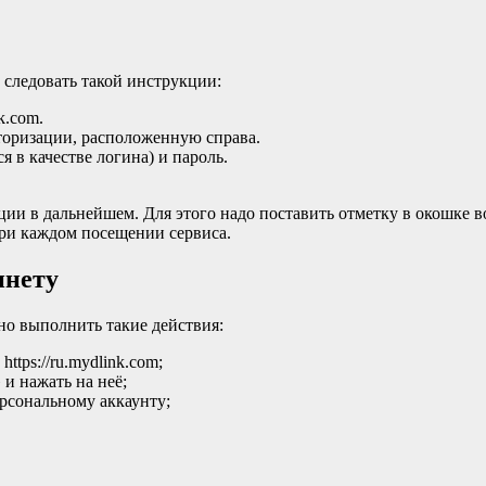
 следовать такой инструкции:
k.com.
торизации, расположенную справа.
я в качестве логина) и пароль.
и в дальнейшем. Для этого надо поставить отметку в окошке в
при каждом посещении сервиса.
инету
но выполнить такие действия:
tps://ru.mydlink.com;
и нажать на неё;
рсональному аккаунту;