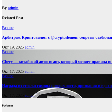
By
admin
Related Post
Разное
Арбитраж Криптовалют с @cryptoslemon: секреты стабильн
Окт 19, 2025
admin
Разное
Chery — китайский автогигант, который меняет правила 
Окт 17, 2025
admin
Разное
Награда из стекла: символ прозрачности, признания и вдох
Окт 17, 2025
admin
Рубрики