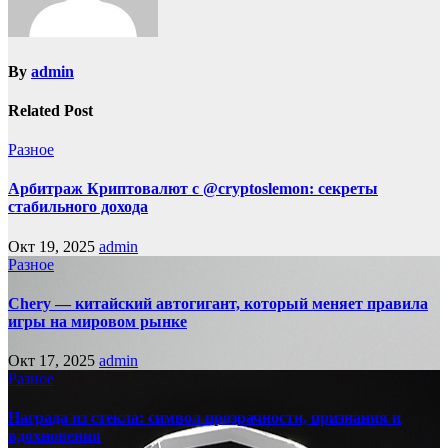
By
admin
Related Post
Разное
Арбитраж Криптовалют с @cryptoslemon: секреты
стабильного дохода
Окт 19, 2025
admin
Разное
Chery — китайский автогигант, который меняет правила
игры на мировом рынке
Окт 17, 2025
admin
Разное
Награда из стекла: символ прозрачности, признания и
вдохновения