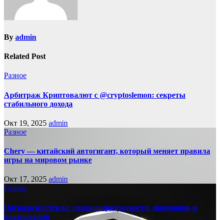
By
admin
Related Post
Разное
Арбитраж Криптовалют с @cryptoslemon: секреты
стабильного дохода
Окт 19, 2025
admin
Разное
Chery — китайский автогигант, который меняет правила
игры на мировом рынке
Окт 17, 2025
admin
Разное
Награда из стекла: символ прозрачности, признания и
вдохновения