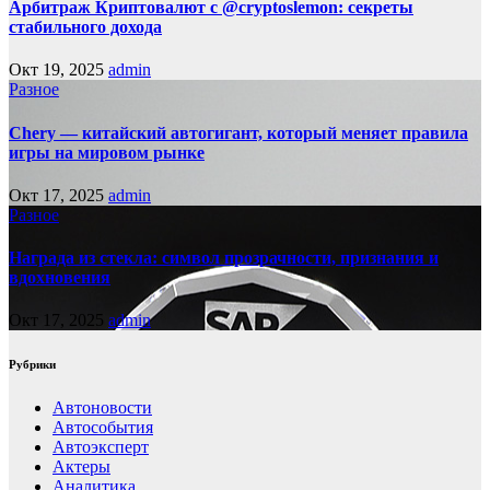
Арбитраж Криптовалют с @cryptoslemon: секреты
стабильного дохода
Окт 19, 2025
admin
Разное
Chery — китайский автогигант, который меняет правила
игры на мировом рынке
Окт 17, 2025
admin
Разное
Награда из стекла: символ прозрачности, признания и
вдохновения
Окт 17, 2025
admin
Рубрики
Автоновости
Автособытия
Автоэксперт
Актеры
Аналитика