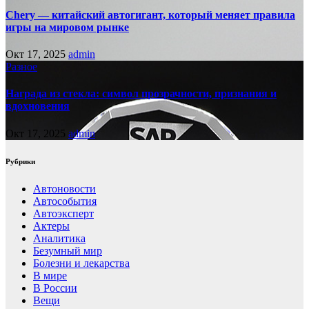
Chery — китайский автогигант, который меняет правила
игры на мировом рынке
Окт 17, 2025
admin
Разное
Награда из стекла: символ прозрачности, признания и
вдохновения
Окт 17, 2025
admin
Рубрики
Автоновости
Автособытия
Автоэксперт
Актеры
Аналитика
Безумный мир
Болезни и лекарства
В мире
В России
Вещи