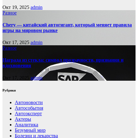
Окт 19, 2025
admin
Разное
Chery — китайский автогигант, который меняет правила
игры на мировом рынке
Окт 17, 2025
admin
Разное
Награда из стекла: символ прозрачности, признания и
вдохновения
Окт 17, 2025
admin
Рубрики
Автоновости
Автособытия
Автоэксперт
Актеры
Аналитика
Безумный мир
Болезни и лекарства