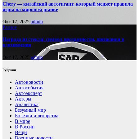
Chery — китайский автогигант, который меняет правила
игры на мировом рынке
Окт 17, 2025
admin
Разное
Награда из стекла: символ прозрачности, признания и
вдохновения
Окт 17, 2025
admin
Рубрики
Автоновости
Автособытия
Автоэксперт
Актеры
Аналитика
Безумный мир
Болезни и лекарства
В мире
В России
Вещи
Военные новости