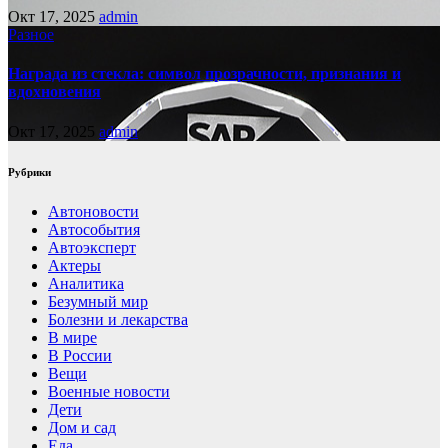
Окт 17, 2025
admin
Разное
Награда из стекла: символ прозрачности, признания и
вдохновения
Окт 17, 2025
admin
Рубрики
Автоновости
Автособытия
Автоэксперт
Актеры
Аналитика
Безумный мир
Болезни и лекарства
В мире
В России
Вещи
Военные новости
Дети
Дом и сад
Еда