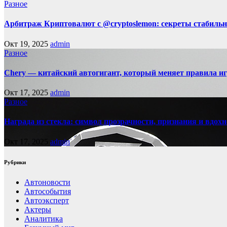
Разное
Арбитраж Криптовалют с @cryptoslemon: секреты стабильн
Окт 19, 2025
admin
Разное
Chery — китайский автогигант, который меняет правила 
Окт 17, 2025
admin
Разное
Награда из стекла: символ прозрачности, признания и вдох
Окт 17, 2025
admin
Рубрики
Автоновости
Автособытия
Автоэксперт
Актеры
Аналитика