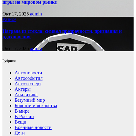
игры на мировом рынке
Окт 17, 2025
admin
Разное
Награда из стекла: символ прозрачности, признания и
вдохновения
Окт 17, 2025
admin
Рубрики
Автоновости
Автособытия
Автоэксперт
Актеры
Аналитика
Безумный мир
Болезни и лекарства
В мире
В России
Вещи
Военные новости
Дети