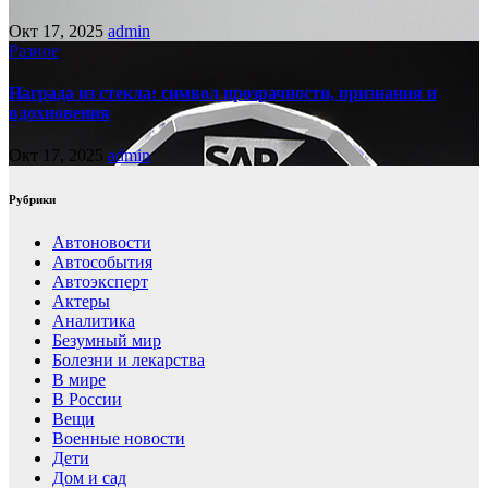
Окт 17, 2025
admin
Разное
Награда из стекла: символ прозрачности, признания и
вдохновения
Окт 17, 2025
admin
Рубрики
Автоновости
Автособытия
Автоэксперт
Актеры
Аналитика
Безумный мир
Болезни и лекарства
В мире
В России
Вещи
Военные новости
Дети
Дом и сад