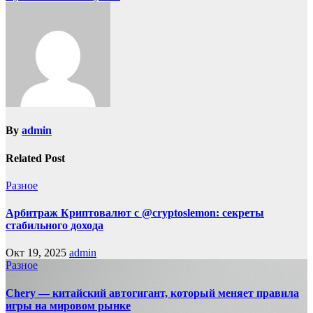
By
admin
Related Post
Разное
Арбитраж Криптовалют с @cryptoslemon: секреты
стабильного дохода
Окт 19, 2025
admin
Разное
Chery — китайский автогигант, который меняет правила
игры на мировом рынке