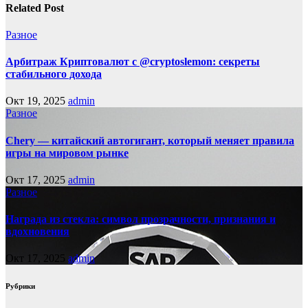
Related Post
Разное
Арбитраж Криптовалют с @cryptoslemon: секреты
стабильного дохода
Окт 19, 2025
admin
Разное
Chery — китайский автогигант, который меняет правила
игры на мировом рынке
Окт 17, 2025
admin
Разное
Награда из стекла: символ прозрачности, признания и
вдохновения
Окт 17, 2025
admin
Рубрики