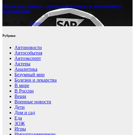
Награда из стекла: символ прозрачности, признания и
вдохновения
Окт 17, 2025
admin
Рубрики
Автоновости
Автособытия
Автоэксперт
Актеры
Аналитика
Безумный мир
Болезни и лекарства
В мире
В России
Вещи
Военные новости
Дети
Дом и сад
Еда
ЗОЖ
Игры
Импортозамещение