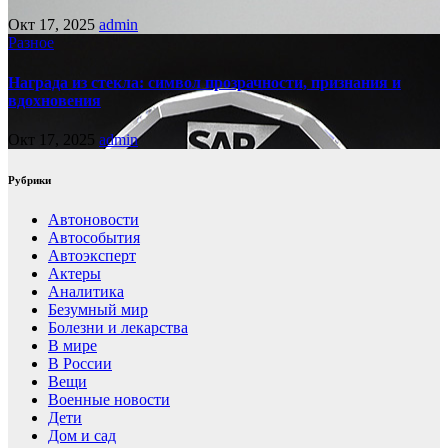
Окт 17, 2025
admin
Разное
Награда из стекла: символ прозрачности, признания и
вдохновения
Окт 17, 2025
admin
Рубрики
Автоновости
Автособытия
Автоэксперт
Актеры
Аналитика
Безумный мир
Болезни и лекарства
В мире
В России
Вещи
Военные новости
Дети
Дом и сад