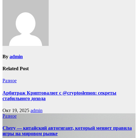
By
admin
Related Post
Разное
Арбитраж Криптовалют с @cryptoslemon: секреты
стабильного дохода
Окт 19, 2025
admin
Разное
Chery — китайский автогигант, который меняет правила
игры на мировом рынке